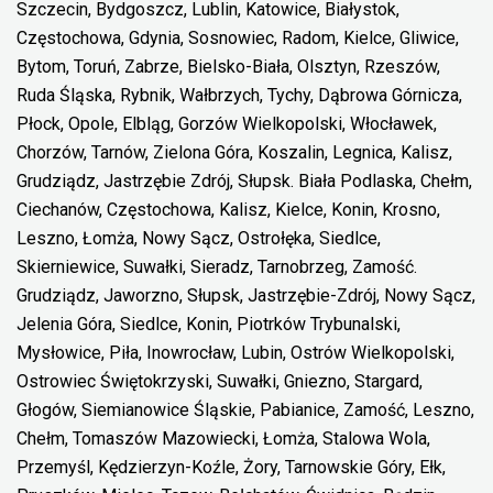
Szczecin, Bydgoszcz, Lublin, Katowice, Białystok,
Częstochowa, Gdynia, Sosnowiec, Radom, Kielce, Gliwice,
Bytom, Toruń, Zabrze, Bielsko-Biała, Olsztyn, Rzeszów,
Ruda Śląska, Rybnik, Wałbrzych, Tychy, Dąbrowa Górnicza,
Płock, Opole, Elbląg, Gorzów Wielkopolski, Włocławek,
Chorzów, Tarnów, Zielona Góra, Koszalin, Legnica, Kalisz,
Grudziądz, Jastrzębie Zdrój, Słupsk. Biała Podlaska, Chełm,
Ciechanów, Częstochowa, Kalisz, Kielce, Konin, Krosno,
Leszno, Łomża, Nowy Sącz, Ostrołęka, Siedlce,
Skierniewice, Suwałki, Sieradz, Tarnobrzeg, Zamość.
Grudziądz, Jaworzno, Słupsk, Jastrzębie-Zdrój, Nowy Sącz,
Jelenia Góra, Siedlce, Konin, Piotrków Trybunalski,
Mysłowice, Piła, Inowrocław, Lubin, Ostrów Wielkopolski,
Ostrowiec Świętokrzyski, Suwałki, Gniezno, Stargard,
Głogów, Siemianowice Śląskie, Pabianice, Zamość, Leszno,
Chełm, Tomaszów Mazowiecki, Łomża, Stalowa Wola,
Przemyśl, Kędzierzyn-Koźle, Żory, Tarnowskie Góry, Ełk,