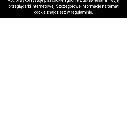
Abc.pl wykorzystuje pliki cookie zgodnie z ustawieniami Twojej
przeglądarki internetowej. Szczegółowe informacje na temat
Napisz wiadomość
Napisz wiadomość
Ile kosztuje karta informacyjna przedsięwzięcia, t. 504-746-203. Cena.
cookie znajdziesz w
regulaminie.
Psie Pole
Ile kosztuje rama na grób ? Tel. 504-746-203, Wrocław, obudowa grobu