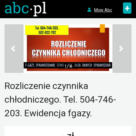
+
Moje Abc
1/ 4
Rozliczenie czynnika
chłodniczego. Tel. 504-746-
203. Ewidencja fgazy.
- zł