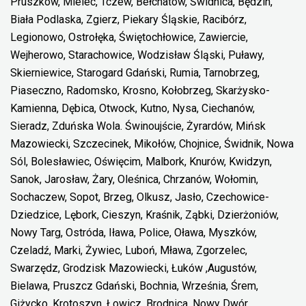
Pruszków, Mielec, Tczew, Bełchatów, Świdnica, Będzin,
Biała Podlaska, Zgierz, Piekary Śląskie, Racibórz,
Legionowo, Ostrołęka, Świętochłowice, Zawiercie,
Wejherowo, Starachowice, Wodzisław Śląski, Puławy,
Skierniewice, Starogard Gdański, Rumia, Tarnobrzeg,
Piaseczno, Radomsko, Krosno, Kołobrzeg, Skarżysko-
Kamienna, Dębica, Otwock, Kutno, Nysa, Ciechanów,
Sieradz, Zduńska Wola. Świnoujście, Żyrardów, Mińsk
Mazowiecki, Szczecinek, Mikołów, Chojnice, Świdnik, Nowa
Sól, Bolesławiec, Oświęcim, Malbork, Knurów, Kwidzyn,
Sanok, Jarosław, Żary, Oleśnica, Chrzanów, Wołomin,
Sochaczew, Sopot, Brzeg, Olkusz, Jasło, Czechowice-
Dziedzice, Lębork, Cieszyn, Kraśnik, Ząbki, Dzierżoniów,
Nowy Targ, Ostróda, Iława, Police, Oława, Myszków,
Czeladź, Marki, Żywiec, Luboń, Mława, Zgorzelec,
Swarzędz, Grodzisk Mazowiecki, Łuków ,Augustów,
Bielawa, Pruszcz Gdański, Bochnia, Września, Śrem,
Giżycko, Krotoszyn, Łowicz, Brodnica, Nowy Dwór