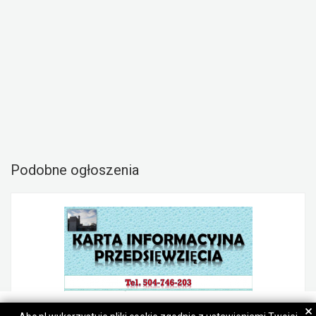
Podobne ogłoszenia
Bartłomiej
Bartłomiej
×