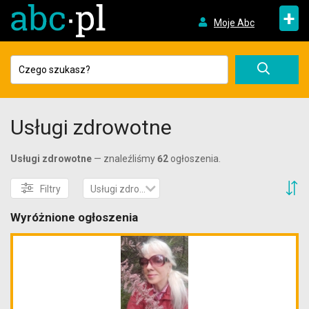
+
Moje Abc
Usługi zdrowotne
Usługi zdrowotne
— znaleźliśmy
62
ogłoszenia.
S
Filtry
Usługi zdrowotne
Wyróżnione ogłoszenia