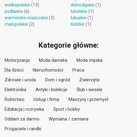
wielkopolskie
(13)
dolnośląskie
(1)
podlaskie
(6)
lubelskie
(1)
warmińsko-mazurskie
(3)
lubuskie
(1)
małopolskie
(2)
łódzkie
(1)
Kategorie główne:
Motoryzacja
Moda damska
Moda męska
Dla dzieci
Nieruchomości
Praca
Zdrowie i uroda
Dom i ogród
Zwierzęta
Elektronika
Antyki i kolekcje
Ślub i wesele
Rolnictwo
Usługi i firmy
Maszyny i przemysł
Edukacja i rozrywka
Sport i hobby
Oddam za darmo
Wymiana / zamiana
Przyjaciele i randki