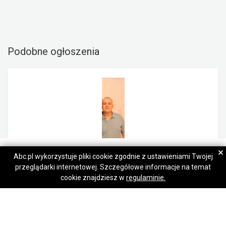
Podobne ogłoszenia
Roman
Roman
×
Abc.pl wykorzystuje pliki cookie zgodnie z ustawieniami Twojej
przeglądarki internetowej. Szczegółowe informacje na temat
Napisz wiadomość
Napisz wiadomość
Kacper
cookie znajdziesz w
regulaminie.
Słupsk