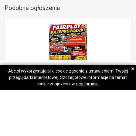
Podobne ogłoszenia
Paweł
Paweł
×
Abc.pl wykorzystuje pliki cookie zgodnie z ustawieniami Twojej
przeglądarki internetowej. Szczegółowe informacje na temat
Napisz wiadomość
Napisz wiadomość
FAIRPLAY PRZEPROWADZKI WARSZAWA TRANSPORT WNOSZENIE MEBLI TRAGARZE
cookie znajdziesz w
regulaminie.
150,00 zł
Mokotów