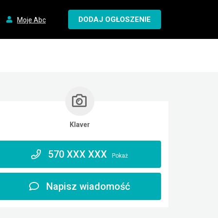
DODAJ OGŁOSZENIE
Moje Abc
Klaver
570 XXX XXX
Pokaż
Napisz wiadomość