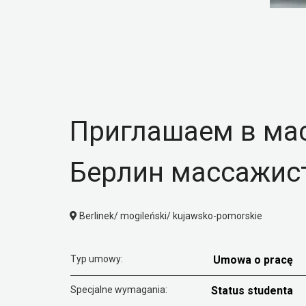
Приглашаем в ма
Берлин массажис
Berlinek/ mogileński/ kujawsko-pomorskie
Typ umowy:
Umowa o pracę
Specjalne wymagania:
Status studenta