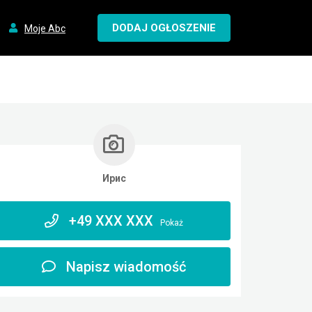
DODAJ OGŁOSZENIE
Moje Abc
Ирис
+49 XXX XXX
Pokaż
Napisz wiadomość