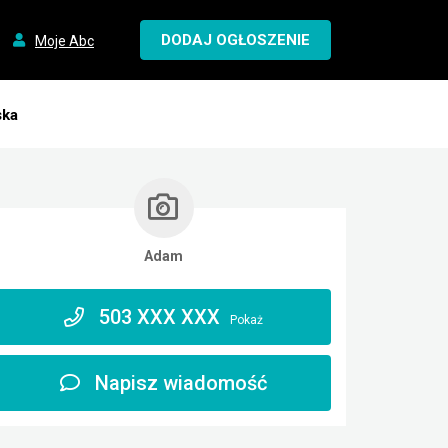
DODAJ OGŁOSZENIE
Moje Abc
ska
Adam
503 XXX XXX
Pokaż
Napisz wiadomość