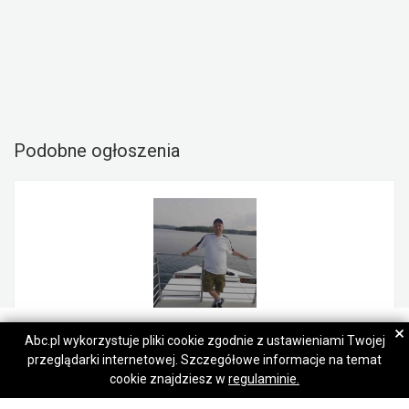
Podobne ogłoszenia
Tomasz
Tomasz
×
Abc.pl wykorzystuje pliki cookie zgodnie z ustawieniami Twojej
przeglądarki internetowej. Szczegółowe informacje na temat
Napisz wiadomość
Napisz wiadomość
Szukam Партнери na stały związek Дружини - Терміново!
cookie znajdziesz w
regulaminie.