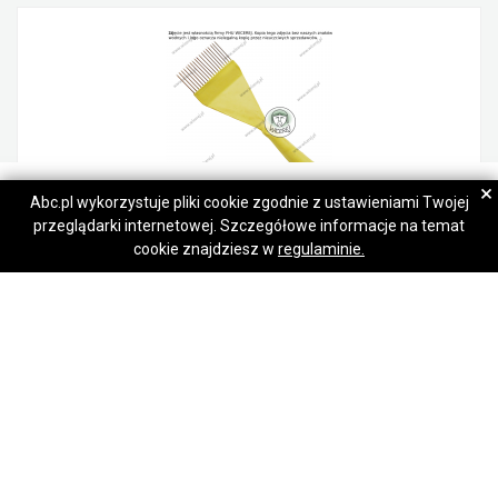
Bernadetta
Bernadetta
×
Abc.pl wykorzystuje pliki cookie zgodnie z ustawieniami Twojej
przeglądarki internetowej. Szczegółowe informacje na temat
Napisz wiadomość
Napisz wiadomość
Widelec do odsklepiania Nierdzewne Igły Odsklepiacz Odsklepianie
cookie znajdziesz w
regulaminie.
9,00 zł
Jaśliska