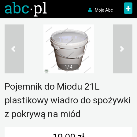
+
Moje Abc
1/ 4
Pojemnik do Miodu 21L
plastikowy wiadro do spożywki
z pokrywą na miód
19,00 zł