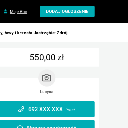
DODAJ OGŁOSZENIE
Moje Abc
y, ławy i krzesła Jastrzębie-Zdrój
550,00 zł
Lucyna
692 XXX XXX
Pokaż