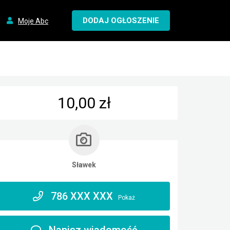
DODAJ OGŁOSZENIE
Moje Abc
10,00 zł
Sławek
786 XXX XXX
Pokaż