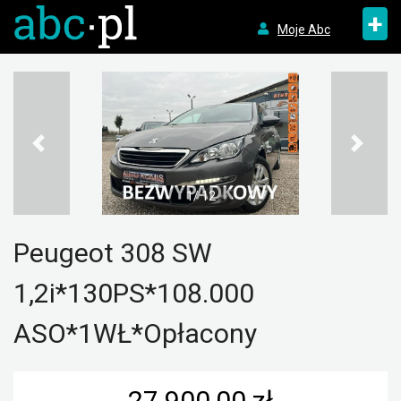
+
Moje Abc
1/ 12
Peugeot 308 SW
1,2i*130PS*108.000
ASO*1WŁ*Opłacony
27 900,00 zł