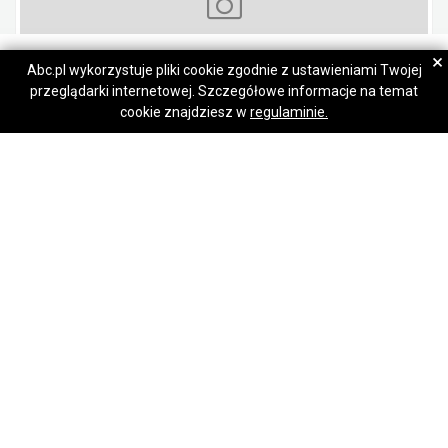
Adam
Adam
×
Abc.pl wykorzystuje pliki cookie zgodnie z ustawieniami Twojej
przeglądarki internetowej. Szczegółowe informacje na temat
Napisz wiadomość
Napisz wiadomość
Poznam kobiete pobzykac w domu pokoju
cookie znajdziesz w
regulaminie.
Biała Podlaska
Brak zdjęcia
Poznam kobiete