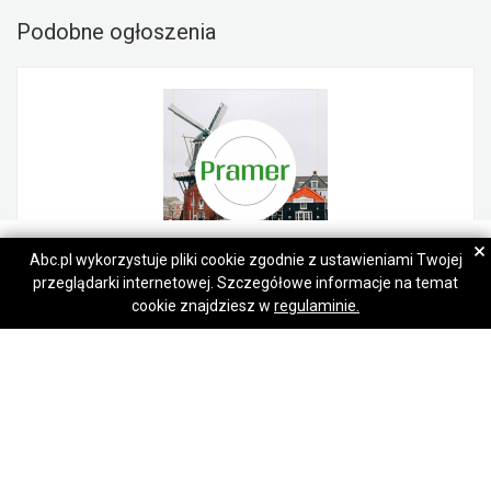
Podobne ogłoszenia
PRAMER
PRAMER
×
Abc.pl wykorzystuje pliki cookie zgodnie z ustawieniami Twojej
przeglądarki internetowej. Szczegółowe informacje na temat
Napisz wiadomość
Napisz wiadomość
Pracwonik mycia myjka - praca w Holandii
cookie znajdziesz w
regulaminie.
Rzeszów