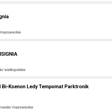
gnia
/ mazowieckie
NSIGNIA
i/ wielkopolskie
M Bi-Ksenon Ledy Tempomat Parktronik
rowski/ mazowieckie