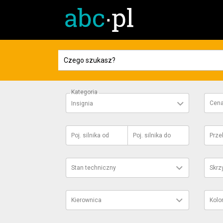
Kategoria
Cen
Insignia
Poj. silnika
od
Poj. silnika
do
Prze
Stan techniczny
Skrz
Kierownica
Kolo