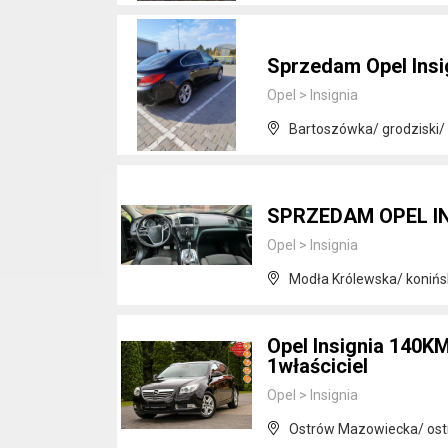
Sprzedam Opel Insi
Opel
>
Insignia
Bartoszówka/ grodziski
SPRZEDAM OPEL I
Opel
>
Insignia
Modła Królewska/ konińsk
Opel Insignia 140K
1właściciel
Opel
>
Insignia
Ostrów Mazowiecka/ ost