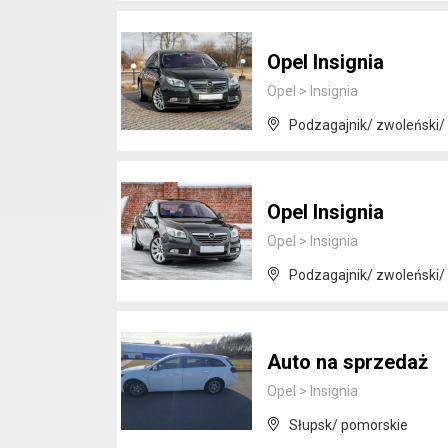
Opel Insignia
Opel
>
Insignia
Podzagajnik/ zwoleński
Opel Insignia
Opel
>
Insignia
Podzagajnik/ zwoleński
Auto na sprzedaż
Opel
>
Insignia
Słupsk/ pomorskie