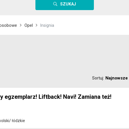
SZUKAJ
osobowe
Opel
Insignia
Najnowsze
Sortuj:
y egzemplarz! Liftback! Navi! Zamiana też!
lski/ łódzkie