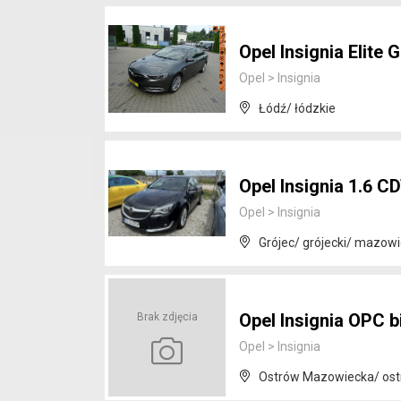
Opel Insignia Elit
Opel
>
Insignia
Łódź/ łódzkie
Opel Insignia 1.6 
Opel
>
Insignia
Grójec/ grójecki/ mazowi
Opel Insignia OPC 
Brak zdjęcia
Opel
>
Insignia
Ostrów Mazowiecka/ ost