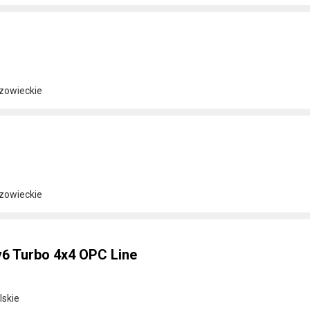
azowieckie
azowieckie
 v6 Turbo 4x4 OPC Line
lskie