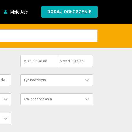
DODAJ OGŁOSZENIE
Moje Abc
Moc silnika
od
Moc silnika
do
do
Typ nadwozia
Kraj pochodzenia