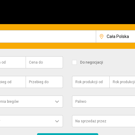
a
od
Cena
do
Do negocjacji
bieg
od
Przebieg
do
Rok produkcji
od
Rok produkcji
ynia biegów
Paliwo
r
Na sprzedaż przez