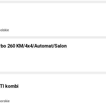
olskie
Turbo 260 KM/4x4/Automat/Salon
e
DTI kombi
orskie