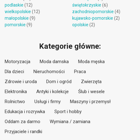
podlaskie
(12)
świętokrzyskie
(6)
wielkopolskie
(12)
zachodniopomorskie
(4)
małopolskie
(9)
kujawsko-pomorskie
(2)
pomorskie
(9)
opolskie
(2)
Kategorie główne:
Motoryzacja
Moda damska
Moda męska
Dla dzieci
Nieruchomości
Praca
Zdrowie i uroda
Dom i ogród
Zwierzęta
Elektronika
Antyki i kolekcje
Ślub i wesele
Rolnictwo
Usługi i firmy
Maszyny i przemysł
Edukacja i rozrywka
Sport i hobby
Oddam za darmo
Wymiana / zamiana
Przyjaciele i randki