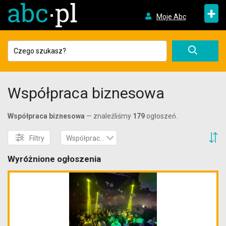
+
Moje Abc
Współpraca biznesowa
Współpraca biznesowa
— znaleźliśmy
179
ogłoszeń.
S
Filtry
Współpraca biznesowa
Wyróżnione ogłoszenia