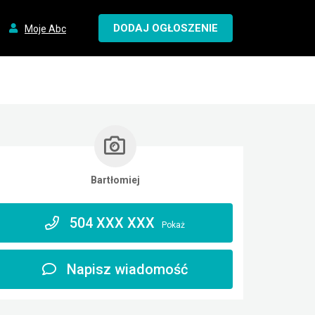
DODAJ OGŁOSZENIE
Moje Abc
Bartłomiej
504 XXX XXX
Pokaż
Napisz wiadomość