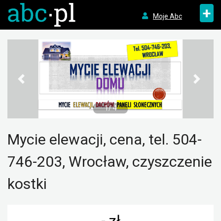
+
Moje Abc
1/ 4
Mycie elewacji, cena, tel. 504-
746-203, Wrocław, czyszczenie
kostki
- zł