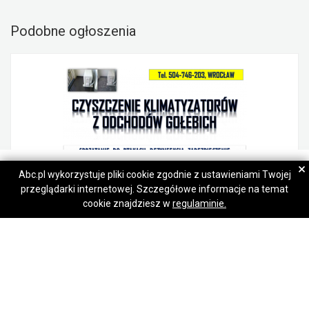
Podobne ogłoszenia
Bartłomiej
Bartłomiej
×
Abc.pl wykorzystuje pliki cookie zgodnie z ustawieniami Twojej
przeglądarki internetowej. Szczegółowe informacje na temat
Napisz wiadomość
Napisz wiadomość
Oczyszczenie klimatyzatora z odchodów po gołębiach, Wrocław, cena.
cookie znajdziesz w
regulaminie.
Psie Pole