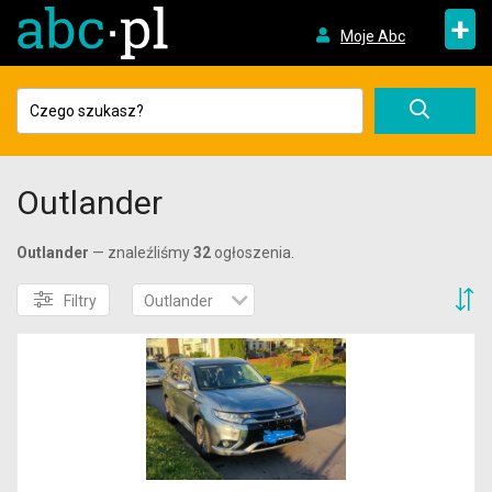
+
Moje Abc
Outlander
Outlander
— znaleźliśmy
32
ogłoszenia.
S
Filtry
Outlander