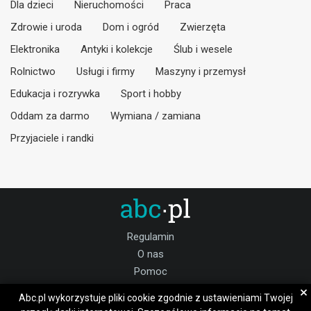
Dla dzieci
Nieruchomości
Praca
Zdrowie i uroda
Dom i ogród
Zwierzęta
Elektronika
Antyki i kolekcje
Ślub i wesele
Rolnictwo
Usługi i firmy
Maszyny i przemysł
Edukacja i rozrywka
Sport i hobby
Oddam za darmo
Wymiana / zamiana
Przyjaciele i randki
Regulamin
O nas
Pomoc
Kontakt
×
Abc.pl wykorzystuje pliki cookie zgodnie z ustawieniami Twojej