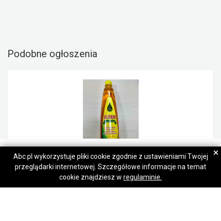
Podobne ogłoszenia
Maria
Maria
×
Abc.pl wykorzystuje pliki cookie zgodnie z ustawieniami Twojej
przeglądarki internetowej. Szczegółowe informacje na temat
Napisz wiadomość
Napisz wiadomość
olej kukurydziany
cookie znajdziesz w
regulaminie.
1,00 zł
Dąbrówki