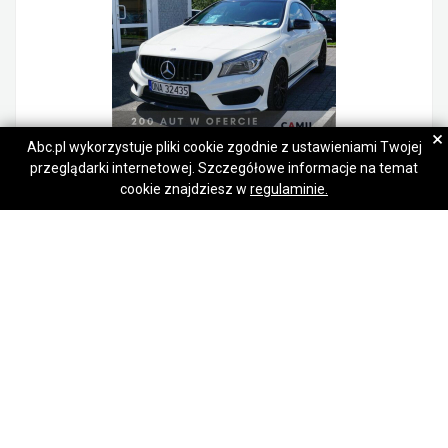
×
Abc.pl wykorzystuje pliki cookie zgodnie z ustawieniami Twojej
przeglądarki internetowej. Szczegółowe informacje na temat
Kontakt
Napisz wiadomość
Mercedes CLA 45 AMG zarejestrowany , ubezpieczony , AMG turbo
cookie znajdziesz w
regulaminie.
77 600,00 zł
Opole