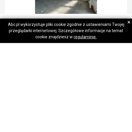
Barbara Dzięcioł
Barbara Dzięcioł
×
Abc.pl wykorzystuje pliki cookie zgodnie z ustawieniami Twojej
przeglądarki internetowej. Szczegółowe informacje na temat
Napisz wiadomość
Napisz wiadomość
Lokal na wynajem Warszawa Targówek
cookie znajdziesz w
regulaminie.
14 900,00 zł
Targówek