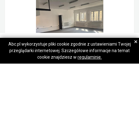
Barbara Dzięcioł
Barbara Dzięcioł
×
Abc.pl wykorzystuje pliki cookie zgodnie z ustawieniami Twojej
przeglądarki internetowej. Szczegółowe informacje na temat
Napisz wiadomość
Napisz wiadomość
Lokal na wynajem Sulejówek
cookie znajdziesz w
regulaminie.
8 500,00 zł
Sulejówek