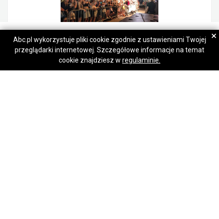
Marek
Marek
×
Abc.pl wykorzystuje pliki cookie zgodnie z ustawieniami Twojej
przeglądarki internetowej. Szczegółowe informacje na temat
Napisz wiadomość
Napisz wiadomość
Kurs Imprezy Masowe Służby Porządkowe oraz Kierownik ds Bezpieczeństwa
cookie znajdziesz w
regulaminie.
350,00 zł
Śródmieście