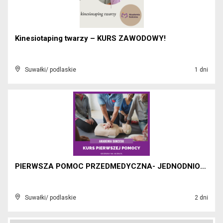
Kinesiotaping twarzy – KURS ZAWODOWY!
Suwałki/ podlaskie
1 dni
PIERWSZA POMOC PRZEDMEDYCZNA- JEDNODNIOWY KURS!
Suwałki/ podlaskie
2 dni