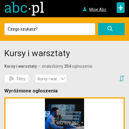
+
Moje Abc
Kursy i warsztaty
Kursy i warsztaty
— znaleźliśmy
354
ogłoszenia.
S
Filtry
Kursy i warsztaty
Wyróżnione ogłoszenia