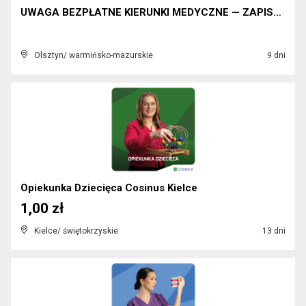
UWAGA BEZPŁATNE KIERUNKI MEDYCZNE — ZAPISZ SIĘ
Olsztyn/ warmińsko-mazurskie
9 dni
Opiekunka Dziecięca Cosinus Kielce
1,00 zł
Kielce/ świętokrzyskie
13 dni