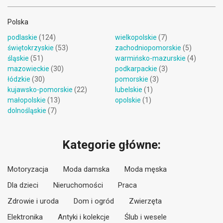
Polska
podlaskie
(124)
wielkopolskie
(7)
świętokrzyskie
(53)
zachodniopomorskie
(5)
śląskie
(51)
warmińsko-mazurskie
(4)
mazowieckie
(30)
podkarpackie
(3)
łódzkie
(30)
pomorskie
(3)
kujawsko-pomorskie
(22)
lubelskie
(1)
małopolskie
(13)
opolskie
(1)
dolnośląskie
(7)
Kategorie główne:
Motoryzacja
Moda damska
Moda męska
Dla dzieci
Nieruchomości
Praca
Zdrowie i uroda
Dom i ogród
Zwierzęta
Elektronika
Antyki i kolekcje
Ślub i wesele