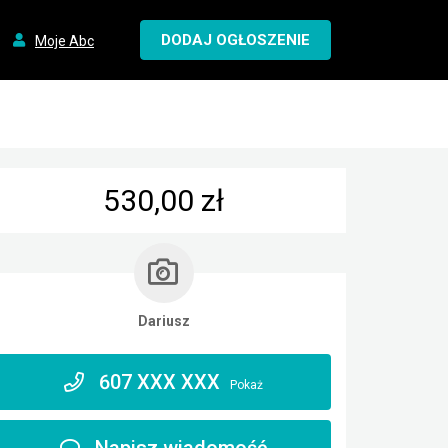
DODAJ OGŁOSZENIE
Moje Abc
530,00 zł
Dariusz
607 XXX XXX
Pokaż