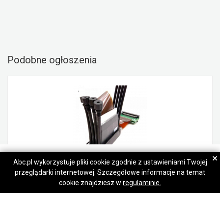
Podobne ogłoszenia
Foxy Pirates
Foxy Pirates
×
Abc.pl wykorzystuje pliki cookie zgodnie z ustawieniami Twojej
przeglądarki internetowej. Szczegółowe informacje na temat
Napisz wiadomość
Napisz wiadomość
Mimaki JFX500-2131 GEN5 UV Printhead-M022626 (ARIZAPRINT)
cookie znajdziesz w
regulaminie.
3 081,00 zł