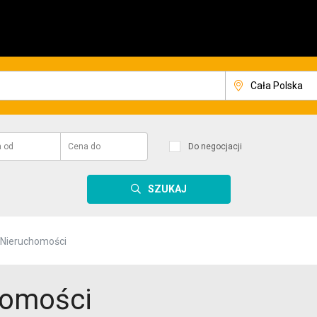
a
od
Cena
do
Do negocjacji
SZUKAJ
 Nieruchomości
homości