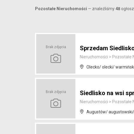
Pozostałe Nieruchomości
— znaleźliśmy
48
ogłosz
Sprzedam Siedlisko
Brak zdjęcia
Nieruchomości
>
Pozostałe 
Olecko/ olecki/ warmińs
Siedlisko na wsi s
Brak zdjęcia
Nieruchomości
>
Pozostałe 
Augustów/ augustowski/