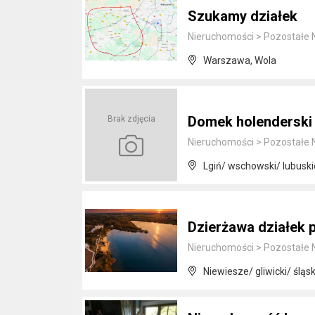
Szukamy działek
Nieruchomości
>
Pozostałe 
Warszawa, Wola
Domek holenderski 
Brak zdjęcia
Nieruchomości
>
Pozostałe 
Lgiń/ wschowski/ lubuski
Dzierżawa działek 
Nieruchomości
>
Pozostałe 
Niewiesze/ gliwicki/ śląsk