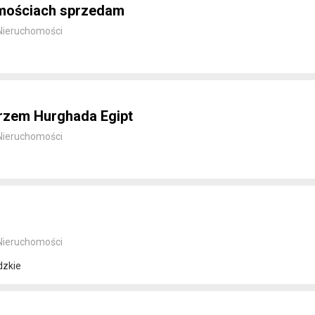
omościach sprzedam
Nieruchomości
rzem Hurghada Egipt
Nieruchomości
Nieruchomości
dzkie