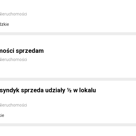
Nieruchomości
dzkie
omości sprzedam
Nieruchomości
 syndyk sprzeda udziały ½ w lokalu
Nieruchomości
kie