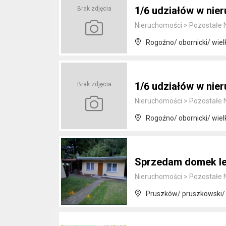
1/6 udziałów w nie
Brak zdjęcia
Nieruchomości
>
Pozostałe 
Rogoźno/ obornicki/ wiel
1/6 udziałów w nie
Brak zdjęcia
Nieruchomości
>
Pozostałe 
Rogoźno/ obornicki/ wiel
Sprzedam domek le
Nieruchomości
>
Pozostałe 
Pruszków/ pruszkowski/