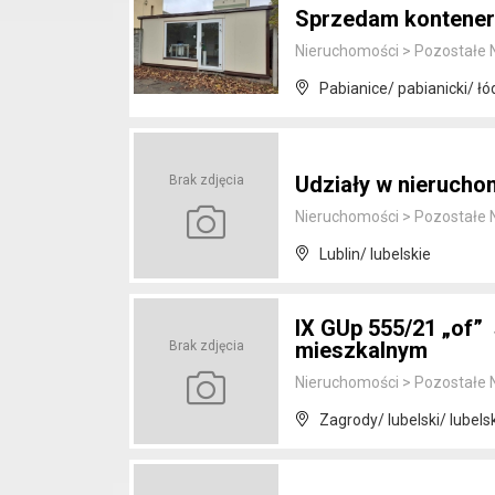
Sprzedam kontener
Nieruchomości
>
Pozostałe 
Pabianice/ pabianicki/ łó
Udziały w nieruch
Brak zdjęcia
Nieruchomości
>
Pozostałe 
Lublin/ lubelskie
IX GUp 555/21 „of”
mieszkalnym
Brak zdjęcia
Nieruchomości
>
Pozostałe 
Zagrody/ lubelski/ lubels