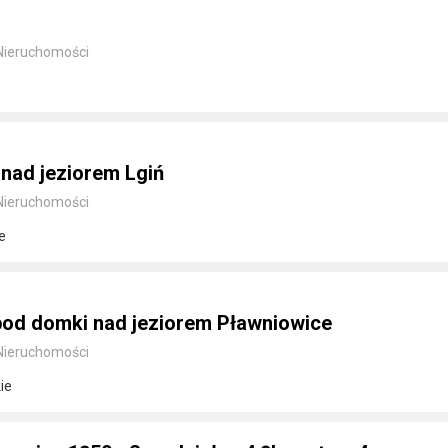
Nieruchomości
nad jeziorem Lgiń
Nieruchomości
e
pod domki nad jeziorem Pławniowice
Nieruchomości
ie