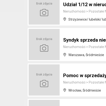
Udział 1/12 w nier
Brak zdjęcia
Nieruchomości
>
Pozostałe 
Strzyżewice/ lubelski/ lu
Syndyk sprzeda ni
Brak zdjęcia
Nieruchomości
>
Pozostałe 
Warszawa, Śródmieście
Pomoc w sprzedaży
Brak zdjęcia
Nieruchomości
>
Pozostałe 
Wrocław, Śródmieście