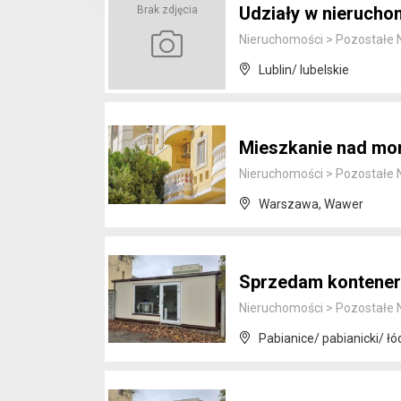
Udziały w nieruch
Brak zdjęcia
Nieruchomości
>
Pozostałe 
Lublin/ lubelskie
Mieszkanie nad mo
Nieruchomości
>
Pozostałe 
Warszawa, Wawer
Sprzedam kontener
Nieruchomości
>
Pozostałe 
Pabianice/ pabianicki/ łó