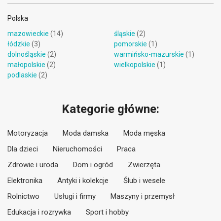
Polska
mazowieckie
(14)
śląskie
(2)
łódzkie
(3)
pomorskie
(1)
dolnośląskie
(2)
warmińsko-mazurskie
(1)
małopolskie
(2)
wielkopolskie
(1)
podlaskie
(2)
Kategorie główne:
Motoryzacja
Moda damska
Moda męska
Dla dzieci
Nieruchomości
Praca
Zdrowie i uroda
Dom i ogród
Zwierzęta
Elektronika
Antyki i kolekcje
Ślub i wesele
Rolnictwo
Usługi i firmy
Maszyny i przemysł
Edukacja i rozrywka
Sport i hobby