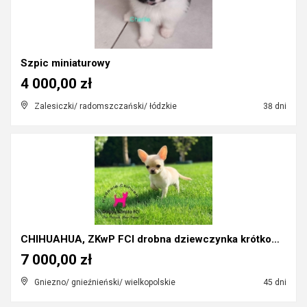
Szpic miniaturowy
4 000,00 zł
Zalesiczki/ radomszczański/ łódzkie
38 dni
CHIHUAHUA, ZKwP FCI drobna dziewczynka krótkowłosa...
7 000,00 zł
Gniezno/ gnieźnieński/ wielkopolskie
45 dni