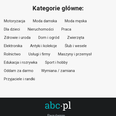
Kategorie główne:
Motoryzacja
Moda damska
Moda męska
Dla dzieci
Nieruchomości
Praca
Zdrowie i uroda
Dom i ogród
Zwierzęta
Elektronika
Antyki i kolekcje
Ślub i wesele
Rolnictwo
Usługi i firmy
Maszyny i przemysł
Edukacja i rozrywka
Sport i hobby
Oddam za darmo
Wymiana / zamiana
Przyjaciele i randki
Regulamin