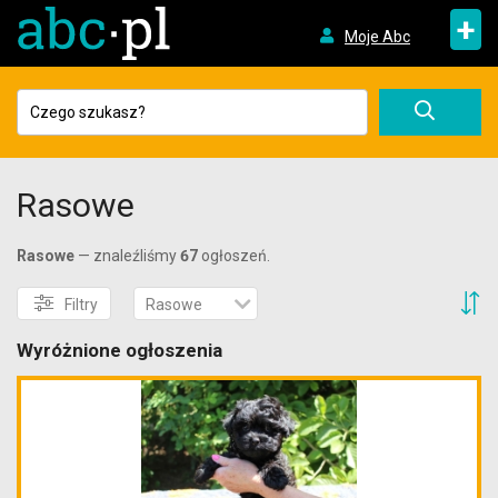
+
Moje Abc
Rasowe
Rasowe
— znaleźliśmy
67
ogłoszeń.
S
Filtry
Rasowe
Wyróżnione ogłoszenia