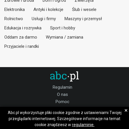
Zdrowie i uroda
Dom i ogród
Zwierzęta
Elektronika
Antyki i kolekcje
Ślub i wesele
Rolnictwo
Usługi i firmy
Maszyny i przemysł
Edukacja i rozrywka
Sport i hobby
Oddam za darmo
Wymiana / zamiana
Przyjaciele i randki
Regulamin
O nas
Pomoc
Kontakt
×
Abc.pl wykorzystuje pliki cookie zgodnie z ustawieniami Twojej
Praca
przeglądarki internetowej. Szczegółowe informacje na temat
cookie znajdziesz w
regulaminie.
Dołącz do nas: