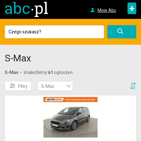
+
Moje Abc
S-Max
S-Max
— znaleźliśmy
61
ogłoszeń.
S
Filtry
S-Max