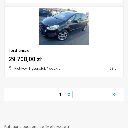
ford smax
29 700,00 zł
Piotrków Trybunalski/ łódzkie
53 dni
1
2
Kategorie podobne do "Motoryzacja"