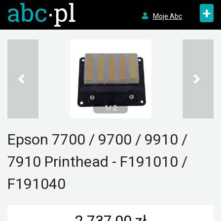
+
Moje Abc
1/ 2
Epson 7700 / 9700 / 9910 /
7910 Printhead - F191010 /
F191040
2 737,00 zł