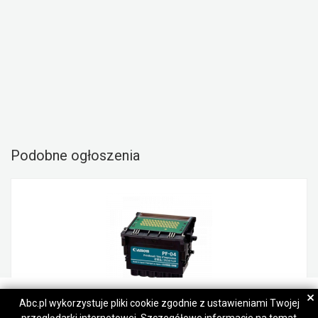
Podobne ogłoszenia
Foxy Pirates
Foxy Pirates
×
Abc.pl wykorzystuje pliki cookie zgodnie z ustawieniami Twojej