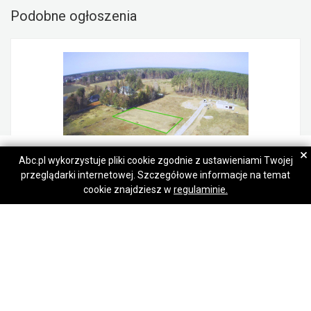
Podobne ogłoszenia
Dominik Wieczorek
Dominik Wieczorek
×
Abc.pl wykorzystuje pliki cookie zgodnie z ustawieniami Twojej
przeglądarki internetowej. Szczegółowe informacje na temat
Napisz wiadomość
Napisz wiadomość
Działka budowlana w otulinie lasu
cookie znajdziesz w
regulaminie.
320 000,00 zł
Bugaj