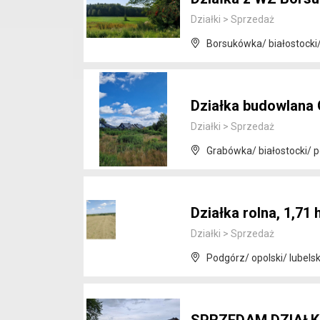
Działki
>
Sprzedaż
Borsukówka/ białostocki/
Działka budowlana
Działki
>
Sprzedaż
Grabówka/ białostocki/ p
Działka rolna, 1,71
Działki
>
Sprzedaż
Podgórz/ opolski/ lubelsk