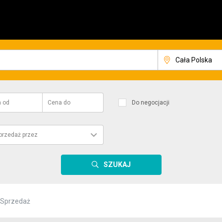
a
od
Cena
do
Do negocjacji
przedaż przez
SZUKAJ
Sprzedaż