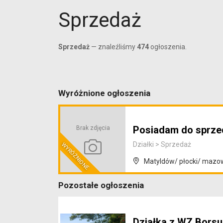
Sprzedaż
Sprzedaż
— znaleźliśmy
474
ogłoszenia.
Wyróżnione ogłoszenia
Posiadam do sprze
Brak zdjęcia
Działki
>
Sprzedaż
Matyldów/ płocki/ mazo
Pozostałe ogłoszenia
Działka z WZ Bors