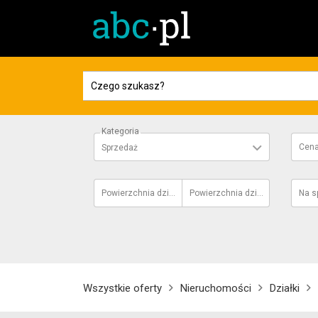
Kategoria
Cen
Sprzedaż
Powierzchnia działki
od
Powierzchnia działki
do
Na s
Wszystkie oferty
Nieruchomości
Działki