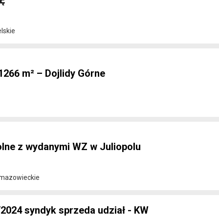
Ę
lskie
1266 m² – Dojlidy Górne
olne z wydanymi WZ w Juliopolu
 mazowieckie
024 syndyk sprzeda udział - KW