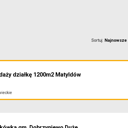
Najnowsze
Sortuj:
daży działkę 1200m2 Matyldów
wieckie
ukówka gm. Dobrzyniewo Duże