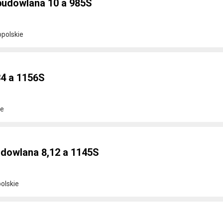
budowlana 10 a 985S
opolskie
34 a 1156S
ie
dowlana 8,12 a 1145S
olskie