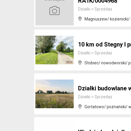
RA1K/0004968
Działki
>
Sprzedaż
Magnuszew/ kozienicki/
10 km od Stegny I p
Działki
>
Sprzedaż
Stobiec/ nowodworski/ 
Działki budowlane w
Działki
>
Sprzedaż
Gortatowo/ poznański/ w