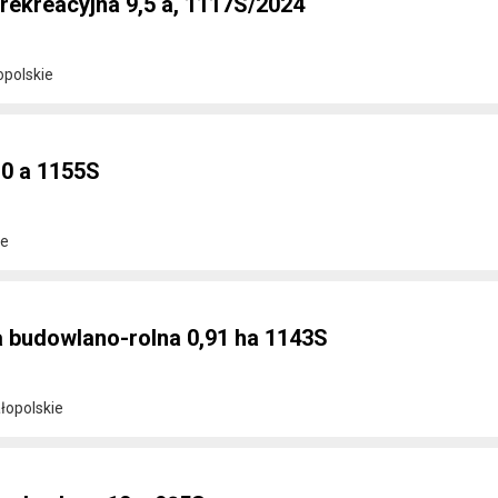
rekreacyjna 9,5 a, 1117S/2024
opolskie
10 a 1155S
ie
 budowlano-rolna 0,91 ha 1143S
łopolskie