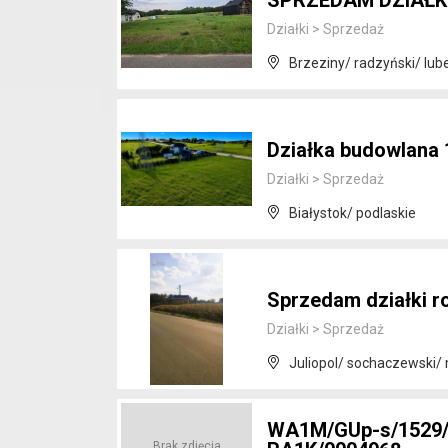
SPRZEDAM DZIAŁK
Działki
>
Sprzedaż
Brzeziny/ radzyński/ lube
Działka budowlana 
Działki
>
Sprzedaż
Białystok/ podlaskie
Sprzedam działki r
Działki
>
Sprzedaż
Juliopol/ sochaczewski/
WA1M/GUp-s/1529/2
Brak zdjęcia