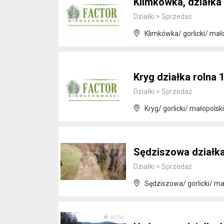
Klimkówka, działka 
Działki
>
Sprzedaż
Klimkówka/ gorlicki/ mał
Kryg działka rolna 
Działki
>
Sprzedaż
Kryg/ gorlicki/ małopolsk
Sędziszowa działka
Działki
>
Sprzedaż
Sędziszowa/ gorlicki/ ma