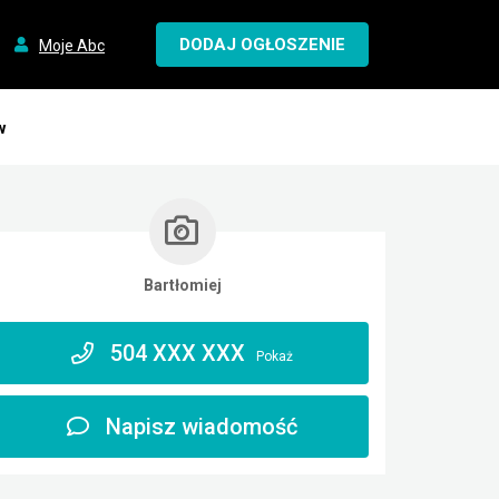
DODAJ OGŁOSZENIE
Moje Abc
w
Bartłomiej
504 XXX XXX
Pokaż
Napisz wiadomość