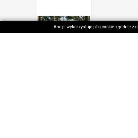
Abc.pl wykorzystuje pliki cookie zgodnie z
Budowa Domy ogrody WK1 w lesie nad jeziorami wolnostojace
1 000 000,00 zł
Gniezno
Regulamin
O nas
Po