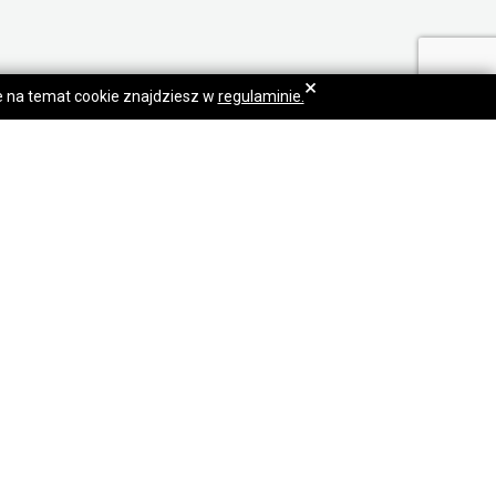
×
je na temat cookie znajdziesz w
regulaminie.
Praca Gniezno
Dołącz do nas: