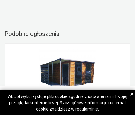
Podobne ogłoszenia
TeamStal
TeamStal
×
Abc.pl wykorzystuje pliki cookie zgodnie z ustawieniami Twojej
przeglądarki internetowej. Szczegółowe informacje na temat
Napisz wiadomość
Napisz wiadomość
SCHOWEK DOMEK OGRODOWY 3m x 4m wiata 1m spad w tył j. orzech ID421 3x4
cookie znajdziesz w
regulaminie.
6 190,00 zł