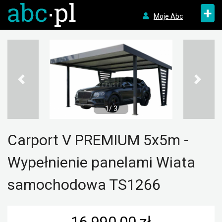
+
Moje Abc
1/ 3
Carport V PREMIUM 5x5m -
Wypełnienie panelami Wiata
samochodowa TS1266
16 990,00 zł