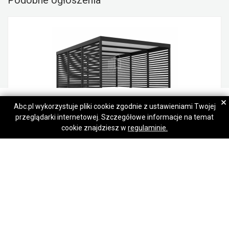
Podobne ogłoszenia
TeamStal
TeamStal
×
Abc.pl wykorzystuje pliki cookie zgodnie z ustawieniami Twojej
przeglądarki internetowej. Szczegółowe informacje na temat
Napisz wiadomość
Napisz wiadomość
CarPort PREMIUM wiata samochodowa 6x6 dodatkowa zabudowa ID1062
cookie znajdziesz w
regulaminie.
26 670,00 zł
Jelenia Góra