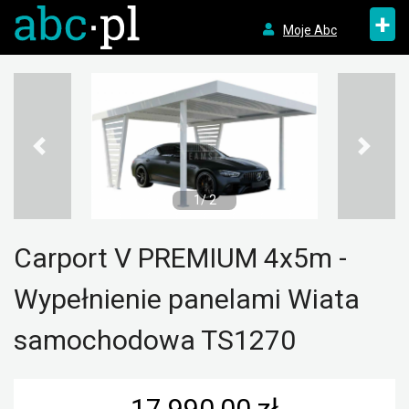
+
Moje Abc
1/ 2
Carport V PREMIUM 4x5m -
Wypełnienie panelami Wiata
samochodowa TS1270
17 990,00 zł