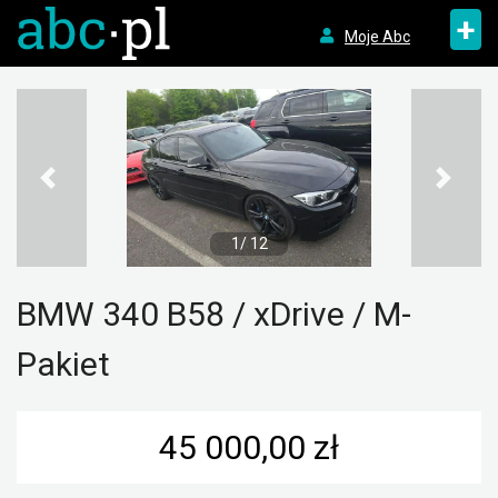
+
Moje Abc
1/ 12
BMW 340 B58 / xDrive / M-
Pakiet
45 000,00 zł