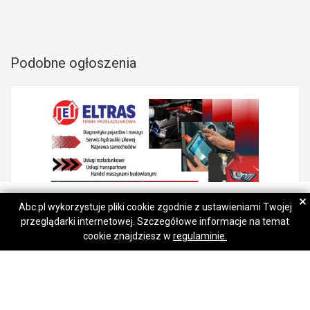
Podobne ogłoszenia
ELTRAS
ELTRAS
×
Abc.pl wykorzystuje pliki cookie zgodnie z ustawieniami Twojej
przeglądarki internetowej. Szczegółowe informacje na temat
Napisz wiadomość
Napisz wiadomość
STACJA DIAGNOSTYCZNA BADANIA TECHNICZNE TRANSPORT ELTRAS BIAŁYSTOK
cookie znajdziesz w
regulaminie.
Białystok