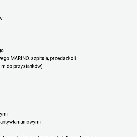
w.
go.
ego MARINO, szpitala, przedszkoli.
0 m do przystanków).
ymi.
i antywłamaniowymi.