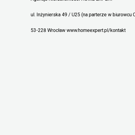
ul. Inżynierska 49 / U25 (na parterze w biurow
53-228 Wrocław www.homeexpert.pl/kontakt