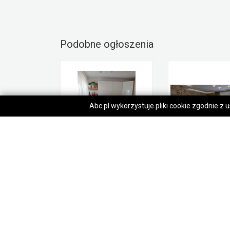
Podobne ogłoszenia
Abc.pl wykorzystuje pliki cookie zgodnie z
1pok, 23met, Okolice Okulickiego PIWNICA/WINDA (Wrocław)
350 000,00 zł
845 000,00 zł
Psie Pole
Psie Pole