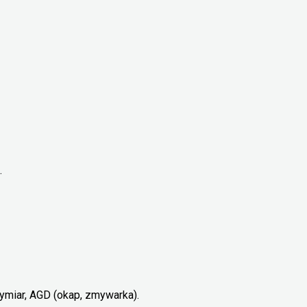
.
miar, AGD (okap, zmywarka).