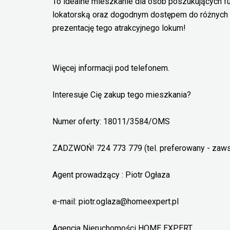
To idealne mieszkanie dla osób poszukujących f
lokatorską oraz dogodnym dostępem do różnych 
prezentację tego atrakcyjnego lokum!
Więcej informacji pod telefonem.
Interesuje Cię zakup tego mieszkania?
Numer oferty: 18011/3584/OMS
ZADZWOŃ! 724 773 779 (tel. preferowany - zaw
Agent prowadzący : Piotr Ogłaza
e-mail: piotr.oglaza@homeexpert.pl
Agencja Nieruchomości HOME EXPERT