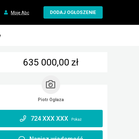
DODAJ OGŁOSZENIE
Moje Abc
w
635 000,00 zł
Piotr Ogłaza
724 XXX XXX
Pokaż