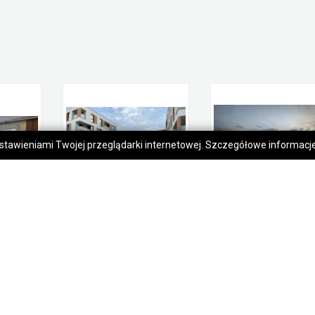
 ustawieniami Twojej przeglądarki internetowej. Szczegółowe informac
3pok, 60met, Okolice Słowackiej OGRÓD/GARAŻ/2015 (Wrocław)
2pok, 43met, Okolice Krzywoustego BALKON/GARAŻ/WINDA (Wrocław)
659 000,00 zł
950 000,00 zł
Psie Pole
Psie Pole