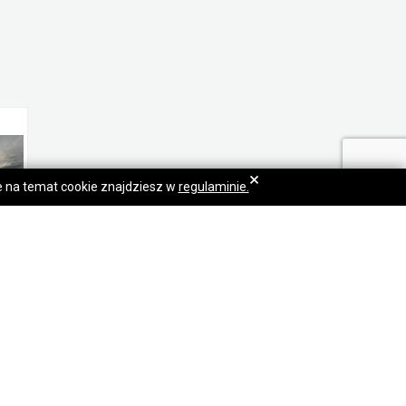
×
je na temat cookie znajdziesz w
regulaminie.
3pok, 59met, Okolice Trzebnickiej BALKON/KOMÓRKA/WINDA (Wrocław)