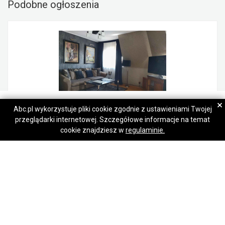
Podobne ogłoszenia
Home Expert
Home Expert
×
Abc.pl wykorzystuje pliki cookie zgodnie z ustawieniami Twojej
przeglądarki internetowej. Szczegółowe informacje na temat
Napisz wiadomość
Napisz wiadomość
3pok 80m, Okolice Placu Grunwaldzkiego LUX/PIWNICA (Wrocław)
cookie znajdziesz w
regulaminie.
1 200 000,00 zł
Śródmieście