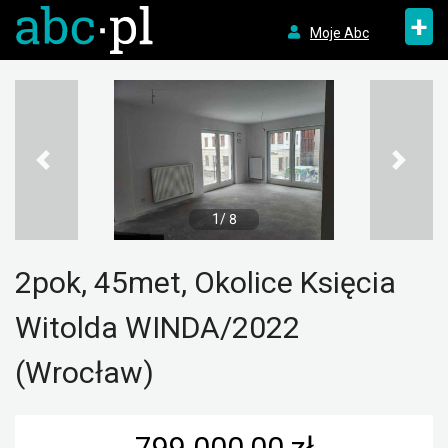
+
Moje Abc
1/ 8
2pok, 45met, Okolice Księcia
Witolda WINDA/2022
(Wrocław)
799 000,00 zł