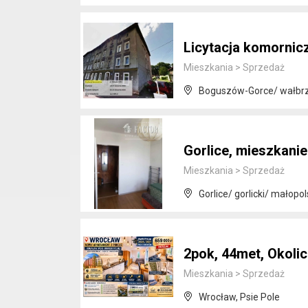
Licytacja komornic
Mieszkania
>
Sprzedaż
Boguszów-Gorce/ wałbrzy
Gorlice, mieszkanie
Mieszkania
>
Sprzedaż
Gorlice/ gorlicki/ małopol
2pok, 44met, Okol
Mieszkania
>
Sprzedaż
Wrocław, Psie Pole