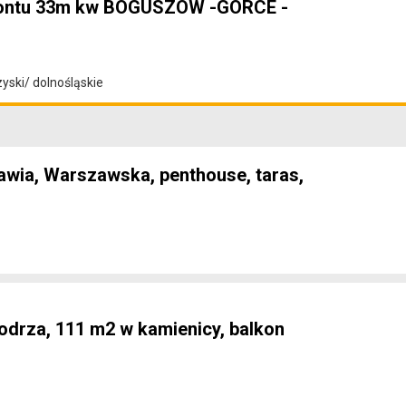
montu 33m kw BOGUSZOW -GORCE -
ski/ dolnośląskie
Pawia, Warszawska, penthouse, taras,
odrza, 111 m2 w kamienicy, balkon