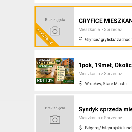
GRYFICE MIESZKA
Brak zdjęcia
Mieszkania
>
Sprzedaż
Gryfice/ gryficki/ zacho
1pok, 19met, Okol
Mieszkania
>
Sprzedaż
Wrocław, Stare Miasto
Syndyk sprzeda mie
Brak zdjęcia
Mieszkania
>
Sprzedaż
Biłgoraj/ biłgorajski/ lube