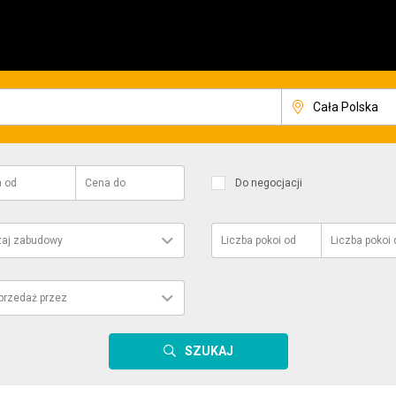
a
od
Cena
do
Do negocjacji
aj zabudowy
Liczba pokoi
od
Liczba pokoi
przedaż przez
SZUKAJ