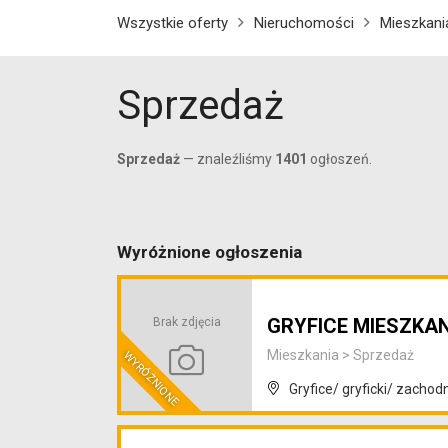
Wszystkie oferty
Nieruchomości
Mieszkani
Sprzedaż
Sprzedaż
— znaleźliśmy
1401
ogłoszeń.
Wyróżnione ogłoszenia
GRYFICE MIESZKA
Brak zdjęcia
Mieszkania
>
Sprzedaż
Gryfice/ gryficki/ zacho