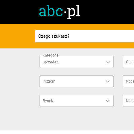
Kategoria
Cen
Sprzedaż
Poziom
Rodz
Rynek
Na s