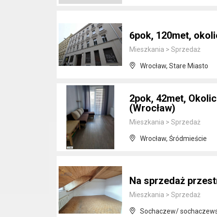
6pok, 120met, oko
Mieszkania
>
Sprzedaż
Wrocław, Stare Miasto
2pok, 42met, Okol
(Wrocław)
Mieszkania
>
Sprzedaż
Wrocław, Śródmieście
Na sprzedaż przest
Mieszkania
>
Sprzedaż
Sochaczew/ sochaczews