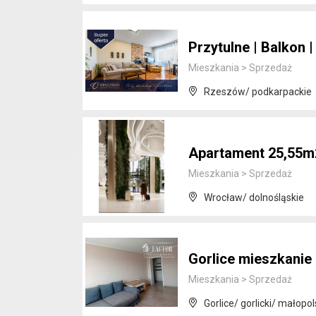
Przytulne | Balkon |
Mieszkania
>
Sprzedaż
Rzeszów/ podkarpackie
Apartament 25,55m
Mieszkania
>
Sprzedaż
Wrocław/ dolnośląskie
Gorlice mieszkanie
Mieszkania
>
Sprzedaż
Gorlice/ gorlicki/ małopol