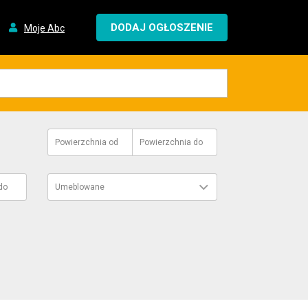
DODAJ OGŁOSZENIE
Moje Abc
Powierzchnia
od
Powierzchnia
do
do
Umeblowane