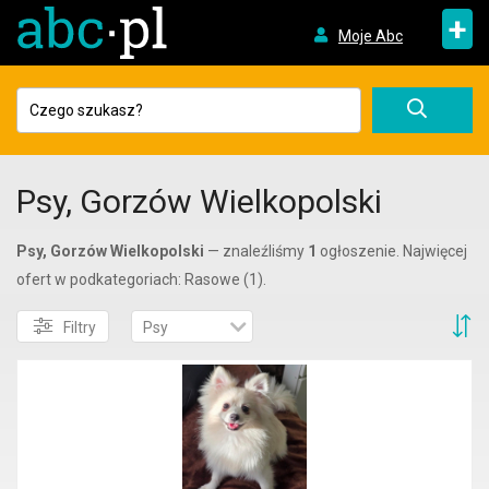
+
Moje Abc
Psy, Gorzów Wielkopolski
Psy, Gorzów Wielkopolski
— znaleźliśmy
1
ogłoszenie. Najwięcej
ofert w podkategoriach: Rasowe (1).
S
Filtry
Psy