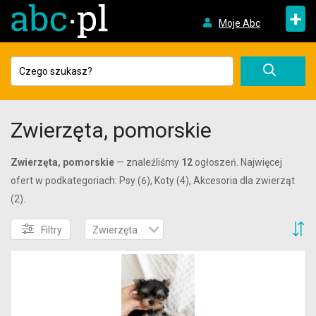
+
Moje Abc
Zwierzęta, pomorskie
Zwierzęta, pomorskie
— znaleźliśmy
12
ogłoszeń. Najwięcej
ofert w podkategoriach: Psy (6), Koty (4), Akcesoria dla zwierząt
(2).
S
Filtry
Zwierzęta