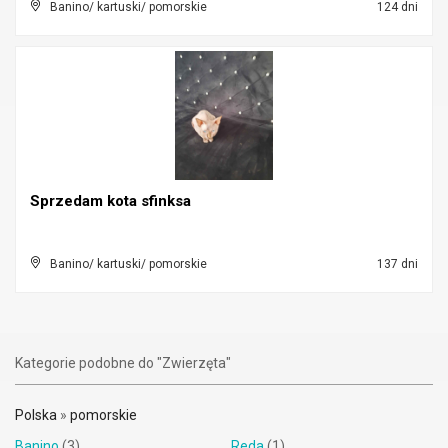
Banino/ kartuski/ pomorskie
124 dni
Sprzedam kota sfinksa
Banino/ kartuski/ pomorskie
137 dni
Kategorie podobne do "Zwierzęta"
Polska
»
pomorskie
Banino
(3)
Reda
(1)