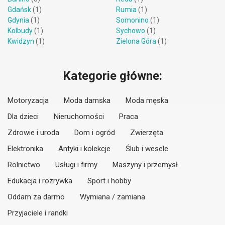
Gdańsk
(1)
Rumia
(1)
Gdynia
(1)
Somonino
(1)
Kolbudy
(1)
Sychowo
(1)
Kwidzyn
(1)
Zielona Góra
(1)
Kategorie główne:
Motoryzacja
Moda damska
Moda męska
Dla dzieci
Nieruchomości
Praca
Zdrowie i uroda
Dom i ogród
Zwierzęta
Elektronika
Antyki i kolekcje
Ślub i wesele
Rolnictwo
Usługi i firmy
Maszyny i przemysł
Edukacja i rozrywka
Sport i hobby
Oddam za darmo
Wymiana / zamiana
Przyjaciele i randki