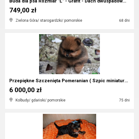
Buda dla psa Rozmiar "L" - Grafit - Dach dwuspadow...
749,00 zł
Zielona Góra/ starogardzki/ pomorskie
68 dni
Przepiękne Szczenięta Pomeranian ( Szpic miniaturo...
6 000,00 zł
Kolbudy/ gdański/ pomorskie
75 dni