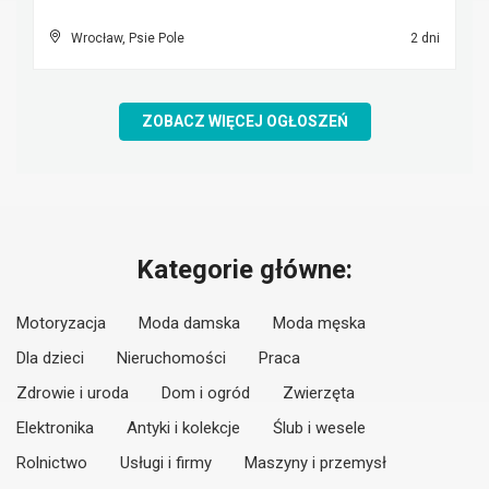
Wrocław, Psie Pole
2 dni
ZOBACZ WIĘCEJ OGŁOSZEŃ
Kategorie główne:
Motoryzacja
Moda damska
Moda męska
Dla dzieci
Nieruchomości
Praca
Zdrowie i uroda
Dom i ogród
Zwierzęta
Elektronika
Antyki i kolekcje
Ślub i wesele
Rolnictwo
Usługi i firmy
Maszyny i przemysł