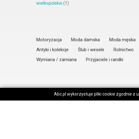
wielkopolskie
(1)
Motoryzacja
Moda damska
Moda męska
Antyki i kolekcje
Ślub i wesele
Rolnictwo
Wymiana / zamiana
Przyjaciele i randki
Abc.pl wykorzystuje pliki cookie zgodnie z