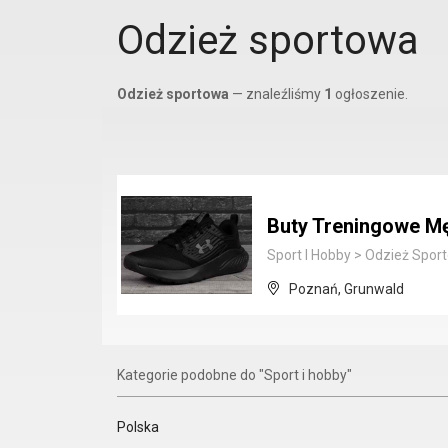
Odzież sportowa
Odzież sportowa
— znaleźliśmy
1
ogłoszenie.
Buty Treningowe Mę
Sport I Hobby
>
Odzież Spor
Poznań, Grunwald
Kategorie podobne do "Sport i hobby"
Polska