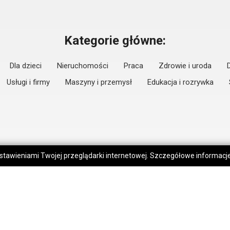
Kategorie główne:
Dla dzieci
Nieruchomości
Praca
Zdrowie i uroda
Usługi i firmy
Maszyny i przemysł
Edukacja i rozrywka
 ustawieniami Twojej przeglądarki internetowej. Szczegółowe informac