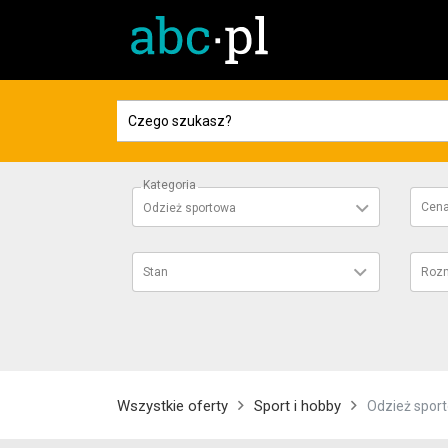
Kategoria
Cen
Odzież sportowa
Stan
Rozm
Wszystkie oferty
Sport i hobby
Odzież spor