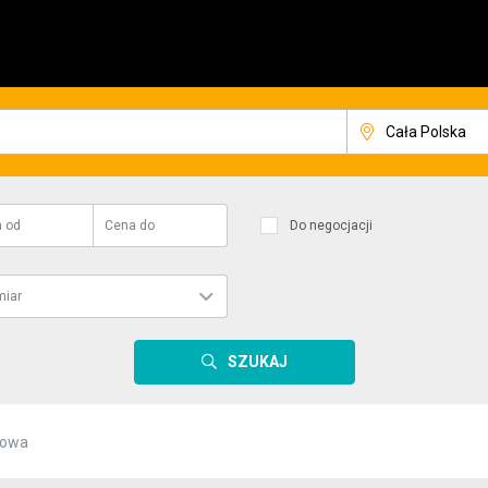
a
od
Cena
do
Do negocjacji
iar
SZUKAJ
towa