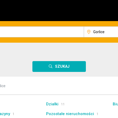
SZUKAJ
lice
Działki
Bi
11
azyny
Pozostałe nieruchomości
1
1