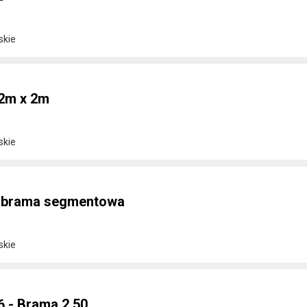
skie
 2m x 2m
skie
6 brama segmentowa
skie
6 - Brama 2.50