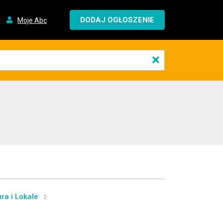
DODAJ OGŁOSZENIE
Moje Abc
×
ura i Lokale
2