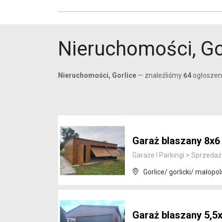
Nieruchomości, Go
Nieruchomości, Gorlice
— znaleźliśmy
64
ogłoszenia
Garaż blaszany 8x6
Garaże I Parkingi
>
Sprzedaż
Gorlice/ gorlicki/ małopol
Garaż blaszany 5,