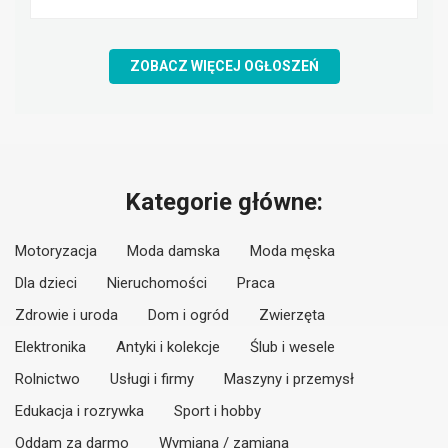
ZOBACZ WIĘCEJ OGŁOSZEŃ
Kategorie główne:
Motoryzacja
Moda damska
Moda męska
Dla dzieci
Nieruchomości
Praca
Zdrowie i uroda
Dom i ogród
Zwierzęta
Elektronika
Antyki i kolekcje
Ślub i wesele
Rolnictwo
Usługi i firmy
Maszyny i przemysł
Edukacja i rozrywka
Sport i hobby
Oddam za darmo
Wymiana / zamiana