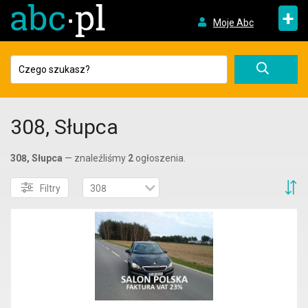
+
Moje Abc
308, Słupca
308, Słupca
— znaleźliśmy
2
ogłoszenia.
S
Filtry
308