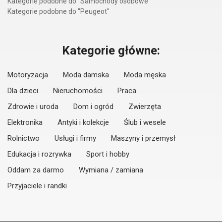
Kategorie podobne do "Samochody osobowe"
Kategorie podobne do "Peugeot"
Kategorie główne:
Motoryzacja
Moda damska
Moda męska
Dla dzieci
Nieruchomości
Praca
Zdrowie i uroda
Dom i ogród
Zwierzęta
Elektronika
Antyki i kolekcje
Ślub i wesele
Rolnictwo
Usługi i firmy
Maszyny i przemysł
Edukacja i rozrywka
Sport i hobby
Oddam za darmo
Wymiana / zamiana
Przyjaciele i randki